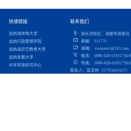
快速链接
联系我们
加纳海岸角大学
清水河校区：成都市高新区（
加纳行政管理学院
邮编： 611731
加纳温尼巴教育大学
邮箱： cwasuestc@163.com
加纳发展大学
电话： 0086-028-61831756/6
中非贸易研究中心
传真： 0086-028-61831756/6
尼日利亚华人网
联系人：匡亚林（17763429127）
马里华侨华人联合总会
津巴布韦时报
安哥拉华人报
非洲华侨周报
广东外语外贸大学非洲
研究院
云南大学非洲研究中心
上海国际问题研究院